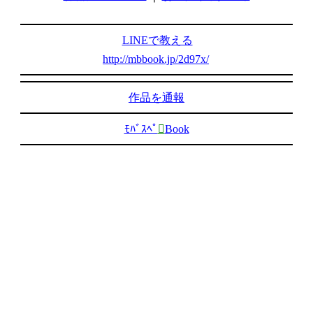
LINEで教える
http://mbbook.jp/2d97x/
作品を通報
ﾓﾊﾞｽﾍﾟ

Book