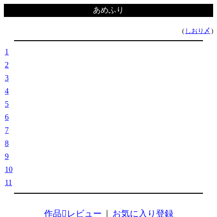
あめふり
(
しおり〆
)
1
2
3
4
5
6
7
8
9
10
11
作品レビュー
｜
お気に入り登録