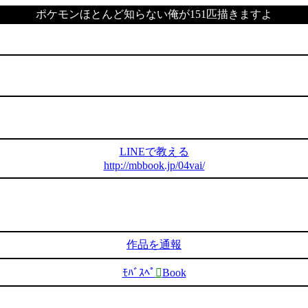
ポケモンほとんど知らない俺が151匹描きますよ
LINEで教える
http://mbbook.jp/04vai/
作品を通報
ﾓﾊﾞｽﾍﾟ

Book