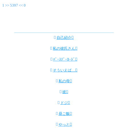
1 >> 5397 << 0

自己紹介

私の彼氏さん

ﾊﾞｰｽﾃﾞｰｶｰﾄﾞ

そういえば…

私の母

彼

ドジ

昼ご飯

やっと