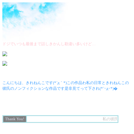
ドジでいつも最後まで話しきかんし勘違い多いけど…
こんにちは、きれねんこです(*´д｀*)この作品わ私の日常ときれねんこの
彼氏のノンフィクションな作品です是非見てって下され(*`･д･*)�
Thank You!
私の彼氏さん
★
！