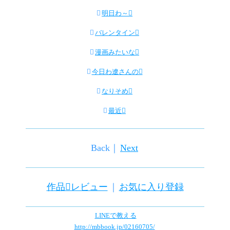

明日わ～

バレンタイン

漫画みたいな

今日わ遼さんの

なりそめ

最近
Back｜
Next
作品レビュー
｜
お気に入り登録
LINEで教える
http://mbbook.jp/02160705/