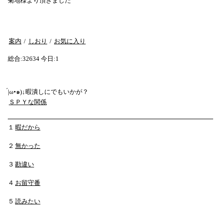
菊地様より頂きました
案内
/
しおり
/
お気に入り
総合:32634 今日:1
́|ω•๑)↓暇潰しにでもいかが？
ＳＰＹな関係
１
暇だから
２
無かった
３
勘違い
４
お留守番
５
読みたい