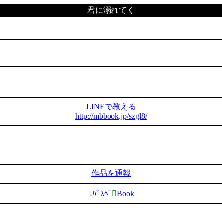
君に溺れてく
LINEで教える
http://mbbook.jp/szgl8/
作品を通報
ﾓﾊﾞｽﾍﾟ

Book