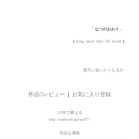
「 なつのおわり 」
(
long
short
title
SS
home
)
貴方に会いたくなるの
作品レビュー
｜
お気に入り登録
LINEで教える
http://mbbook.jp/sep07/
作品を通報