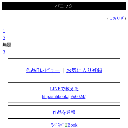
パニック
(
しおり〆
)
1
2
無題
3
作品レビュー
｜
お気に入り登録
LINEで教える
http://mbbook.jp/p6024/
作品を通報
ﾓﾊﾞｽﾍﾟ

Book