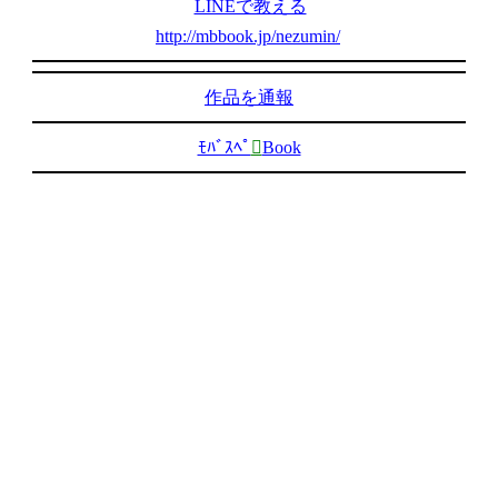
LINEで教える
http://mbbook.jp/nezumin/
作品を通報
ﾓﾊﾞｽﾍﾟ

Book