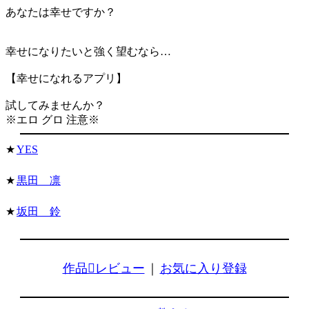
あなたは幸せですか？
幸せになりたいと強く望むなら…
【幸せになれるアプリ】
試してみませんか？
※エロ グロ 注意※
★
YES
★
黒田 凛
★
坂田 鈴
作品レビュー
｜
お気に入り登録