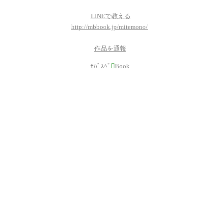
LINEで教える
http://mbbook.jp/mitemono/
作品を通報
ﾓﾊﾞｽﾍﾟ

Book