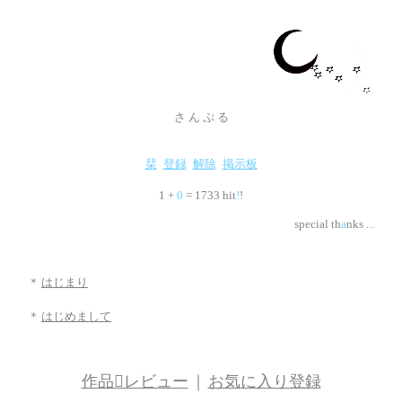
さ ん ぷ る
栞
登録
解除
掲示板
1 +
0
= 1733 hit
!
!
special th
a
nks .
.
.
＊
はじまり
＊
はじめまして
作品レビュー
｜
お気に入り登録