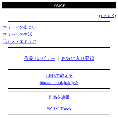
VAMP
(
しおり〆
)
マリーとの出会い
マリーとの生活
元カノ・エミリア
作品レビュー
｜
お気に入り登録
LINEで教える
http://mbbook.jp/kfjy2/
作品を通報
ﾓﾊﾞｽﾍﾟ

Book