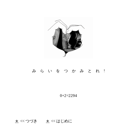
み ら い を つ か み と れ !
0+2=2294
★
<< つづき
★
<< はじめに