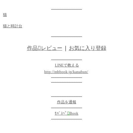
--------------------------
猫
猫と時計台
--------------------------
作品レビュー
｜
お気に入り登録
--------------------------
LINEで教える
http://mbbook.jp/kanabun/
--------------------------
--------------------------
--------------------------
作品を通報
--------------------------
ﾓﾊﾞｽﾍﾟ

Book
--------------------------