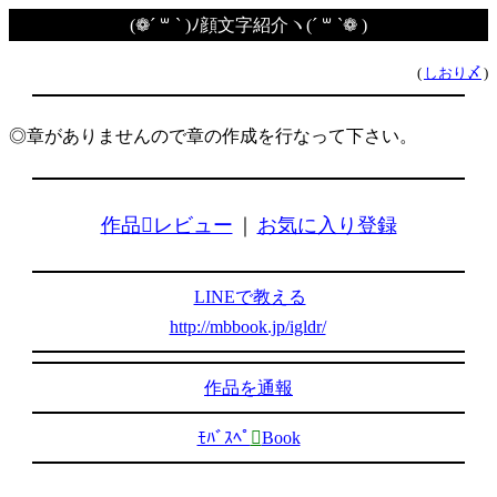
(❁´ ꒳ ` )ﾉ顔文字紹介ヽ(´ ꒳ `❁ )
(
しおり〆
)
◎章がありませんので章の作成を行なって下さい。
作品レビュー
｜
お気に入り登録
LINEで教える
http://mbbook.jp/igldr/
作品を通報
ﾓﾊﾞｽﾍﾟ

Book