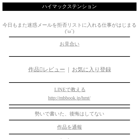
ハイマックステンション
今日もまた迷惑メールを拒否リストに入れる仕事がはじまる
(′ω`)
お見合い
作品レビュー
｜
お気に入り登録
LINEで教える
http://mbbook.jp/hmt/
勢いで書いた、後悔はしてない
作品を通報