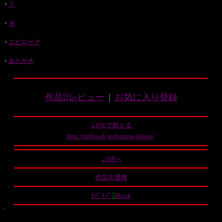
×
７
×
８
×
エピローグ
×
あとがき
作品レビュー
｜
お気に入り登録
LINEで教える
http://mbbook.jp/himitsujikken/
←HPへ
作品を通報
ﾓﾊﾞｽﾍﾟ

Book