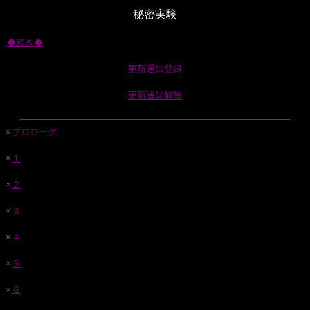
秘密実験
◆続き◆
更新通知登録
更新通知解除
×
プロローグ
×
１
×
２
×
３
×
４
×
５
×
６