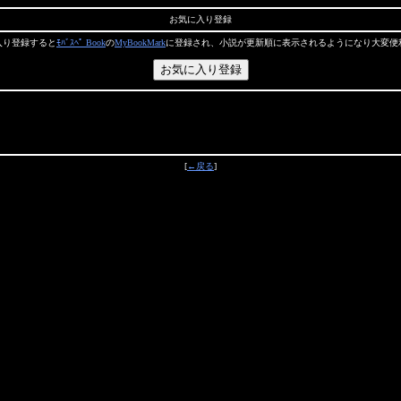
お気に入り登録
入り登録すると
ﾓﾊﾞｽﾍﾟ Book
の
MyBookMark
に登録され、小説が更新順に表示されるようになり大変便
[
←戻る
]