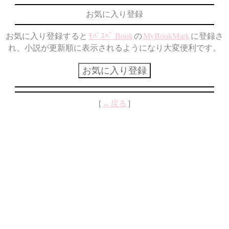
お気に入り登録
お気に入り登録すると
ﾓﾊﾞｽﾍﾟ Book
の
MyBookMark
に登録さ
れ、小説が更新順に表示されるようになり大変便利です。
[
←戻る
]