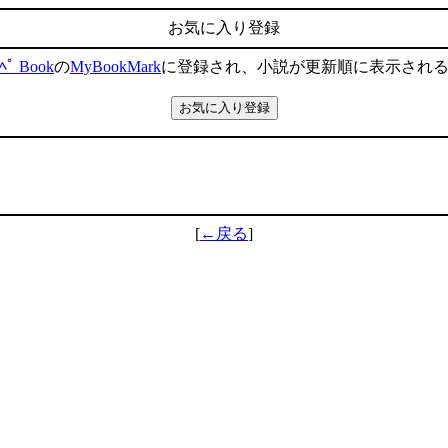
お気に入り登録
ﾍﾟ Book
の
MyBookMark
に登録され、小説が更新順に表示され
[
←戻る
]