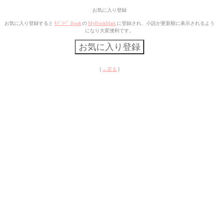
お気に入り登録
お気に入り登録すると
ﾓﾊﾞｽﾍﾟ Book
の
MyBookMark
に登録され、小説が更新順に表示されるよう
になり大変便利です。
[
←戻る
]