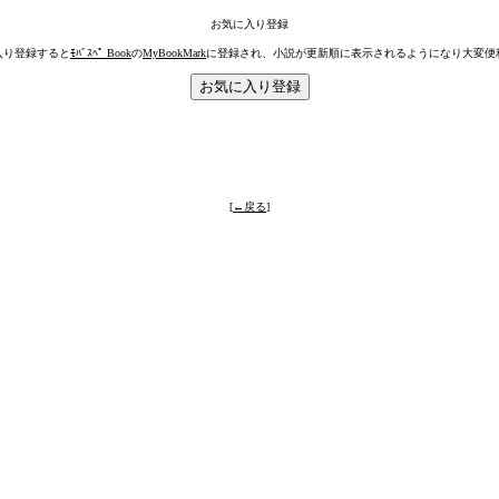
お気に入り登録
入り登録すると
ﾓﾊﾞｽﾍﾟ Book
の
MyBookMark
に登録され、小説が更新順に表示されるようになり大変便
[
←戻る
]