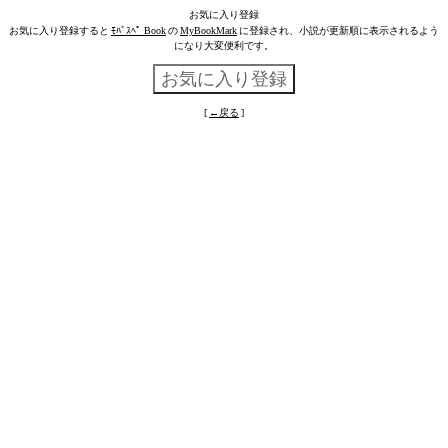
お気に入り登録
お気に入り登録すると
ﾓﾊﾞｽﾍﾟ Book
の
MyBookMark
に登録され、小説が更新順に表示されるよう
になり大変便利です。
[
←戻る
]