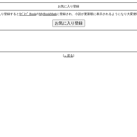
お気に入り登録
入り登録すると
ﾓﾊﾞｽﾍﾟ Book
の
MyBookMark
に登録され、小説が更新順に表示されるようになり大変便
[
←戻る
]