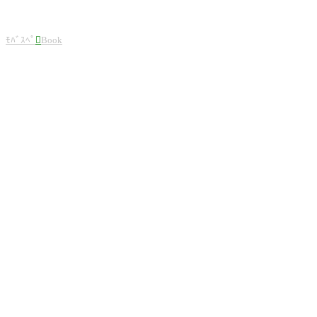
ﾓﾊﾞｽﾍﾟ

Book