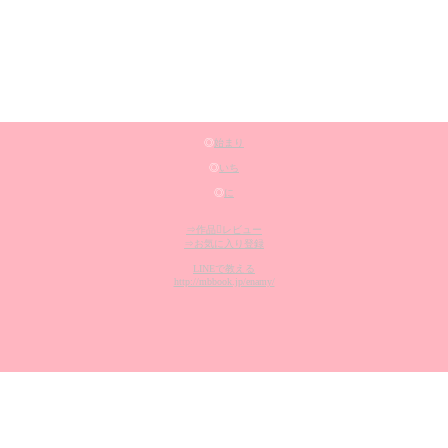
◎
始まり
◎
いち
◎
に
⇒作品レビュー
⇒お気に入り登録
LINEで教える
http://mbbook.jp/enamy/