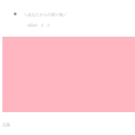
＼あなたからの贈り物／
shiori
○
×
六仮