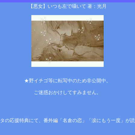
【悪女】いつも左で囁いて 著：光月
★野イチゴ等に転写中のため非公開中。
ご迷惑おかけしてすみません。
タの応援特典にて、番外編「名倉の恋」「涙にもう一度」が読