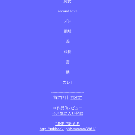
悪女
second love
ズレ
距離
渦
成長
雲
動
ズレⅡ
---------------------------
前㌻[*]｜
[#]次㌻
---------------------------
⇒作品レビュー
⇒お気に入り登録
---------------------------
LINEで教える
http://mbbook.jp/dwmtatata3961/
---------------------------