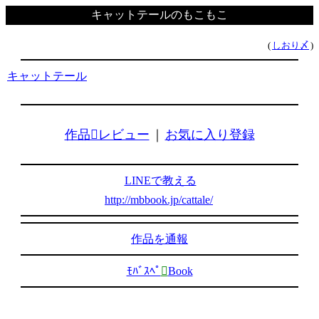
キャットテールのもこもこ
(
しおり〆
)
キャットテール
作品レビュー
｜
お気に入り登録
LINEで教える
http://mbbook.jp/cattale/
作品を通報
ﾓﾊﾞｽﾍﾟ

Book