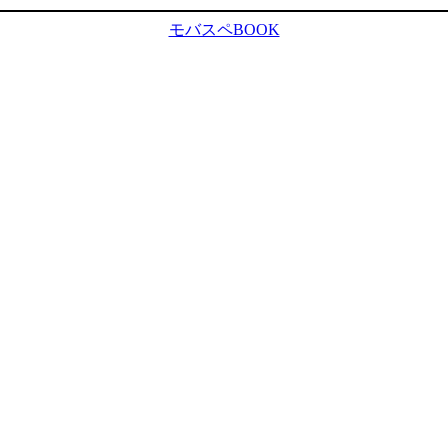
モバスペBOOK