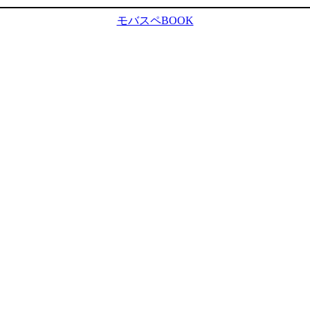
モバスペBOOK