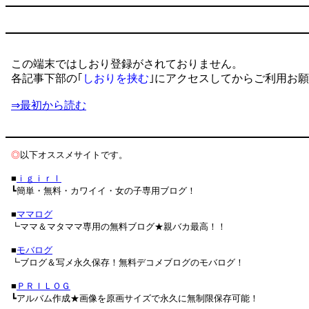
この端末ではしおり登録がされておりません。
各記事下部の｢
しおりを挟む
｣にアクセスしてからご利用お
⇒最初から読む
◎
以下オススメサイトです。
■
ｉｇｉｒｌ
┗簡単・無料・カワイイ・女の子専用ブログ！
■
ママログ
┗ママ＆マタママ専用の無料ブログ★親バカ最高！！
■
モバログ
┗ブログ＆写メ永久保存！無料デコメブログのモバログ！
■
ＰＲＩＬＯＧ
┗アルバム作成★画像を原画サイズで永久に無制限保存可能！