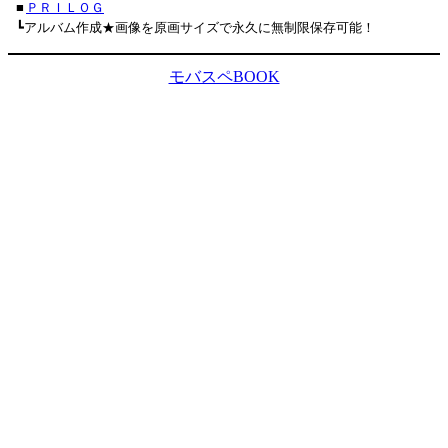
■
ＰＲＩＬＯＧ
┗アルバム作成★画像を原画サイズで永久に無制限保存可能！
モバスペBOOK