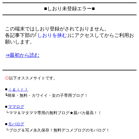
■
しおり未登録エラー
■
この端末ではしおり登録がされておりません。
各記事下部の｢
しおりを挟む
｣にアクセスしてからご利用お
願いします。
⇒最初から読む
◎
以下オススメサイトです。
■
ｉｇｉｒｌ
┗簡単・無料・カワイイ・女の子専用ブログ！
■
ママログ
┗ママ＆マタママ専用の無料ブログ★親バカ最高！！
■
モバログ
┗ブログ＆写メ永久保存！無料デコメブログのモバログ！