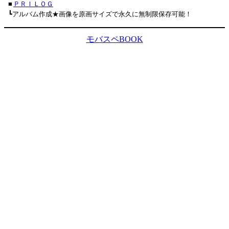
■
ＰＲＩＬＯＧ
┗アルバム作成★画像を原画サイズで永久に無制限保存可能！
モバスペBOOK