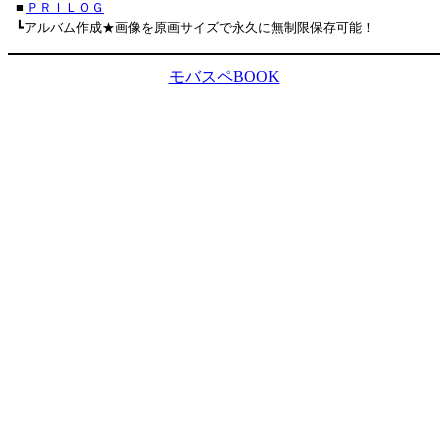
■
ＰＲＩＬＯＧ
┗アルバム作成★画像を原画サイズで永久に無制限保存可能！
モバスペBOOK