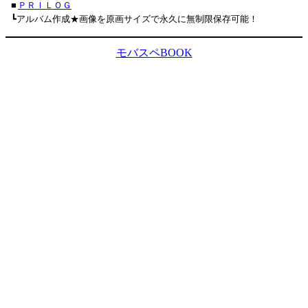
■
ＰＲＩＬＯＧ
┗アルバム作成★画像を原画サイズで永久に無制限保存可能！
モバスペBOOK