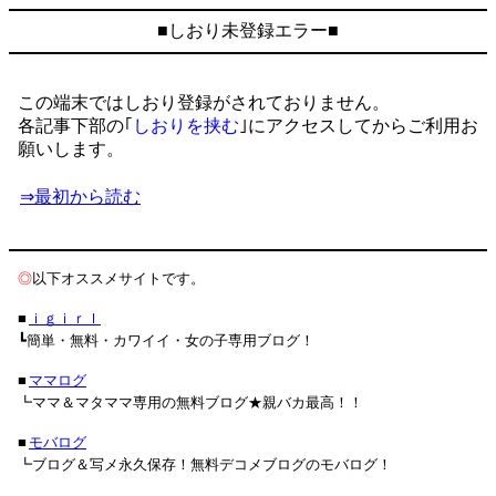
■
しおり未登録エラー
■
この端末ではしおり登録がされておりません。
各記事下部の｢
しおりを挟む
｣にアクセスしてからご利用お
願いします。
⇒最初から読む
◎
以下オススメサイトです。
■
ｉｇｉｒｌ
┗簡単・無料・カワイイ・女の子専用ブログ！
■
ママログ
┗ママ＆マタママ専用の無料ブログ★親バカ最高！！
■
モバログ
┗ブログ＆写メ永久保存！無料デコメブログのモバログ！