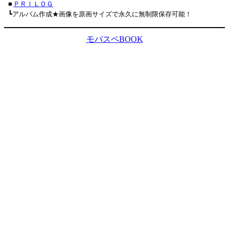
■
ＰＲＩＬＯＧ
┗アルバム作成★画像を原画サイズで永久に無制限保存可能！
モバスペBOOK