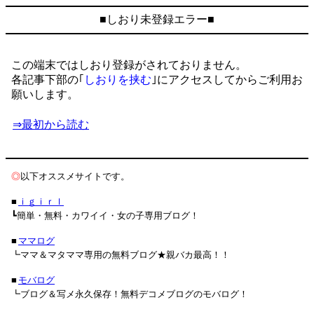
■
しおり未登録エラー
■
この端末ではしおり登録がされておりません。
各記事下部の｢
しおりを挟む
｣にアクセスしてからご利用お
願いします。
⇒最初から読む
◎
以下オススメサイトです。
■
ｉｇｉｒｌ
┗簡単・無料・カワイイ・女の子専用ブログ！
■
ママログ
┗ママ＆マタママ専用の無料ブログ★親バカ最高！！
■
モバログ
┗ブログ＆写メ永久保存！無料デコメブログのモバログ！