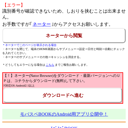
【エラー】
識別番号が確認できないため、しおりを挟むことは出来ませ
ん。
お手数ですが｢
ネーター
｣からアクセスお願いします。
ネーターから閲覧
＊ネーターでこのページが表示される場合
・ネーターを閉じて、端末のHOME画面からサブメニュー⇒設定⇒日付と時刻⇒自動にチェック
を入れてください。
・ネーターのサブメニュー⇒その他⇒キャッシュを消去する。
＊どうしてもエラーになる場合は
こちら
までご報告お願いします。
【！】ネーター(Nator Browser)をダウンロード・最新バージョンへのＵ
Ｐは、コチラからダウンロード(無料)して下さい。
※対応OS:Android2.1以上
ダウンロードへ進む
モバスペBOOKのAndroid用アプリ公開中！