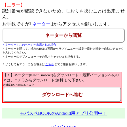
【エラー】
識別番号が確認できないため、しおりを挟むことは出来ませ
ん。
お手数ですが｢
ネーター
｣からアクセスお願いします。
ネーターから閲覧
＊ネーターでこのページが表示される場合
・ネーターを閉じて、端末のHOME画面からサブメニュー⇒設定⇒日付と時刻⇒自動にチェック
を入れてください。
・ネーターのサブメニュー⇒その他⇒キャッシュを消去する。
＊どうしてもエラーになる場合は
こちら
までご報告お願いします。
【！】ネーター(Nator Browser)をダウンロード・最新バージョンへのＵ
Ｐは、コチラからダウンロード(無料)して下さい。
※対応OS:Android2.1以上
ダウンロードへ進む
モバスペBOOKのAndroid用アプリ公開中！