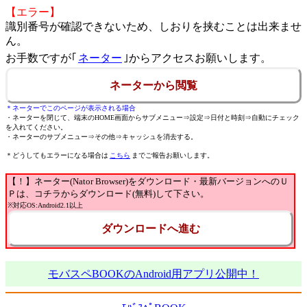
【エラー】
識別番号が確認できないため、しおりを挟むことは出来ませ
ん。
お手数ですが｢
ネーター
｣からアクセスお願いします。
ネーターから閲覧
＊ネーターでこのページが表示される場合
・ネーターを閉じて、端末のHOME画面からサブメニュー⇒設定⇒日付と時刻⇒自動にチェック
を入れてください。
・ネーターのサブメニュー⇒その他⇒キャッシュを消去する。
＊どうしてもエラーになる場合は
こちら
までご報告お願いします。
【！】ネーター(Nator Browser)をダウンロード・最新バージョンへのＵ
Ｐは、コチラからダウンロード(無料)して下さい。
※対応OS:Android2.1以上
ダウンロードへ進む
モバスペBOOKのAndroid用アプリ公開中！