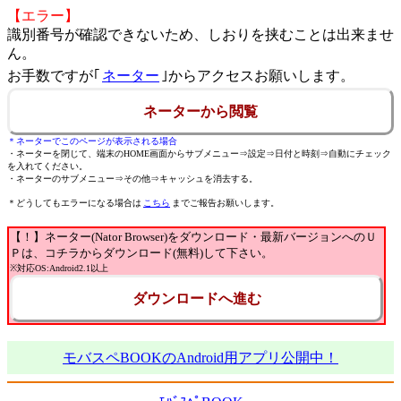
【エラー】
識別番号が確認できないため、しおりを挟むことは出来ませ
ん。
お手数ですが｢
ネーター
｣からアクセスお願いします。
ネーターから閲覧
＊ネーターでこのページが表示される場合
・ネーターを閉じて、端末のHOME画面からサブメニュー⇒設定⇒日付と時刻⇒自動にチェック
を入れてください。
・ネーターのサブメニュー⇒その他⇒キャッシュを消去する。
＊どうしてもエラーになる場合は
こちら
までご報告お願いします。
【！】ネーター(Nator Browser)をダウンロード・最新バージョンへのＵ
Ｐは、コチラからダウンロード(無料)して下さい。
※対応OS:Android2.1以上
ダウンロードへ進む
モバスペBOOKのAndroid用アプリ公開中！