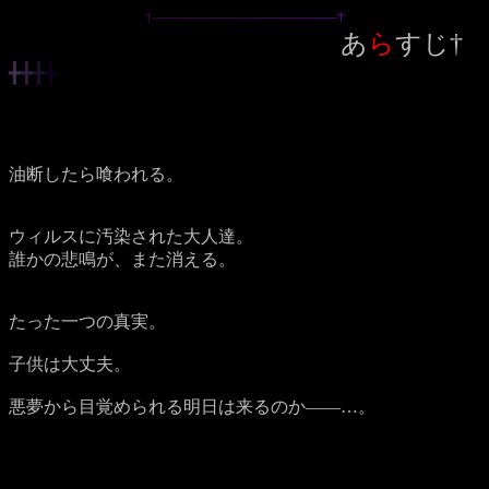
†
―
―
―
―
―
―
―
―
―
―
―
―
―
†
あ
ら
すじ†
╋
╋
╋
╋
油断したら喰われる。
ウィルスに汚染された大人達。
誰かの悲鳴が、また消える。
たった一つの真実。
子供は大丈夫。
悪夢から目覚められる明日は来るのか――…。