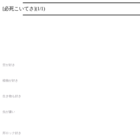
[必死こいてさ](1/1)
空が好き
植物が好き
生き物も好き
虫が嫌い
邦ロック好き