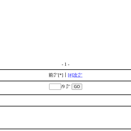
- 1 -
前㌻[*]｜
[#]次㌻
/9 ㌻