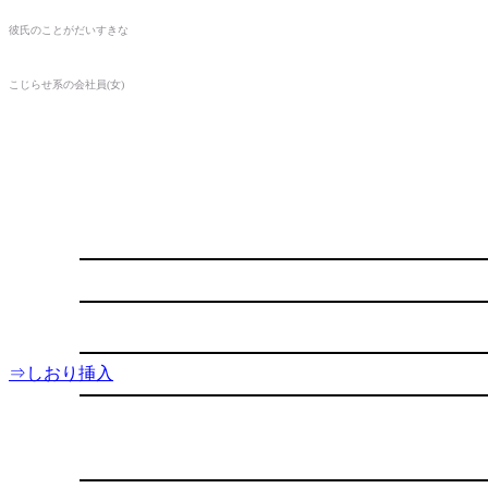
彼氏のことがだいすきな
こじらせ系の会社員
(
女
)
⇒しおり挿入