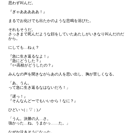
思わず叫んだ。
『ぎゃあああああ！』
まるでお化けでも出たかのような悲鳴を浴びた。
それもそうだ。
さっきまで死んだような顔をしていたあたしがいきなり叫んだのだ
から。
にしても…ねぇ？
『急に生き返るなよ！』
『急にどうした？』
『○×高校がどうしたの？』
みんなの声を聞きながらあの人を思い出し、胸が苦しくなる。
「あ、うん。
って急に生き返るなはないだろ！」
『遅っ！』
『そんなんどーでもいいから！なに？』
ひどいヽ(；▽；)ノ
「うん。決勝の人…さ。
強かった…ね。うまかっ……た。」
なぜか泣きそうになった。