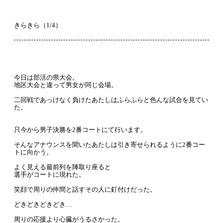
きらきら（1/4）
今日は部活の県大会。
地区大会と違って男女が同じ会場。
二回戦であっけなく負けたあたしはふらふらと色んな試合を見てい
た。
只今から男子決勝を2番コートにて行います。
そんなアナウンスを聞いたあたしは引き寄せられるように2番コー
トに向かう。
よく見える最前列を陣取り座ると
選手がコートに現れた。
笑顔で周りの仲間と話すその人に釘付けだった。
どきどきどきどき…
周りの応援より心臓がうるさかった。