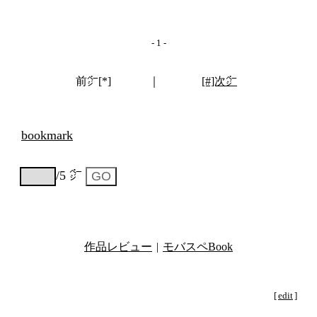
- 1 -
前㌻[*]
｜
[#]次㌻
bookmark
/5 ㌻
作品レビュー
|
モバスペBook
[
edit
]