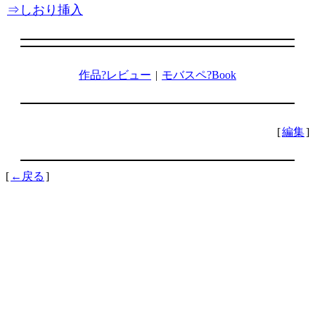
⇒しおり挿入
作品?レビュー
|
モバスペ?Book
[
編集
]
[
←戻る
]