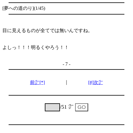
[夢への道のり](1/45)
目に見えるものが全てでは無いんですね。
よしっ！！！明るくやろう！！
- 7 -
｜
前㌻[*]
[#]次㌻
/51 ㌻