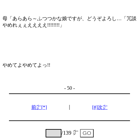
母「あらあら～ふつつかな娘ですが、どうぞよろし…「冗談
やめれぇぇええええ!!!!!!!!」
やめてよやめてよっ!!
- 50 -
｜
前㌻[*]
[#]次㌻
/139 ㌻