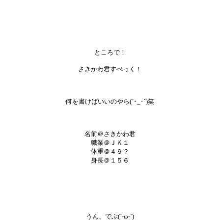
ところで！
さきかわ君すぺっく！
何を書けばいいのやら(´･_･`)笑
名前＠さきかわ君
職業＠ＪＫ１
体重＠４９？
身長＠１５６
うん、でぶ(´-ω-`)