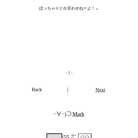
ぽっちゃりとか言わせねーよ！←
- 1 -
Back
｜
Next
･∀･)⊃
Mark
/55 ㌻