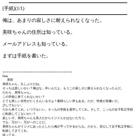
[手紙](1/1)
俺は、あまりの寂しさに耐えられなくなった。
美咲ちゃんの住所は知っている。
メールアドレスも知っている。
まずは手紙を書いた。
ーーーーーーーーーーーーーーーーーーーーーーー
Dear
美咲
美咲ちゃん、久しぶりだね。
そっちは楽しいかい？俺はな…辛いんだよ。もうこの寂しさに耐えられなくなったんだ。
だから、美咲ちゃん。
この学校に来てくれないかい？
とても美しい女性がたくさんいるぞぉ？素晴らしい所もある。だが、性格が皆嫌いだ。
少しでもいい。
だから来てくれ。いつでもいい。そっちの学校を退学してくれ。そして、こっちの女子私立学校
に転校してこないかい？
楽しいぞ。美咲ちゃんも美人だからイジメとかはないだろう。
でも、万が一。万が一のことだ。
美咲ちゃんがイジメにあったとしたら俺が守ってやるからな。だから、安心して女子私立学校に
転校してきてくれ。
待ってる。