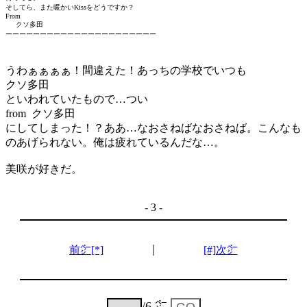
そしてら、また暖かいKissをどうですか？
From
クソ多田
ーーーーーーーーーーーーーーーーーーーーーー
うわぁぁぁぁ！間違えた！あっちの学校でいつも
クソ多田
といわれていたもので…つい
from クソ多田
にしてしまった！？ああ…なおさねばなおさねば。こんなも
のあげられない。俺は疲れているんだな…。
美咲が好きだ。
- 3 -
｜
前㌻[*]
[#]次㌻
/6 ㌻