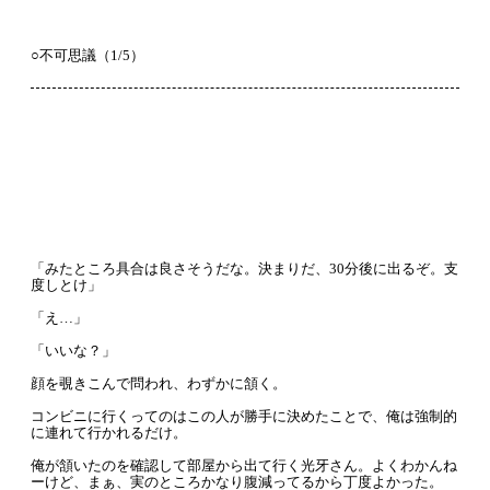
○不可思議（1/5）
「みたところ具合は良さそうだな。決まりだ、30分後に出るぞ。支
度しとけ」
「え…」
「いいな？」
顔を覗きこんで問われ、わずかに頷く。
コンビニに行くってのはこの人が勝手に決めたことで、俺は強制的
に連れて行かれるだけ。
俺が頷いたのを確認して部屋から出て行く光牙さん。よくわかんね
ーけど、まぁ、実のところかなり腹減ってるから丁度よかった。