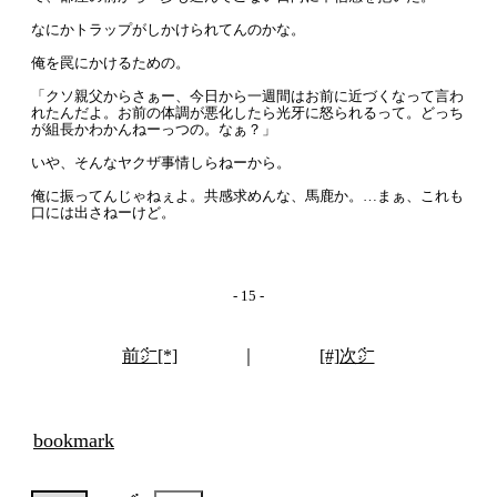
なにかトラップがしかけられてんのかな。
俺を罠にかけるための。
「クソ親父からさぁー、今日から一週間はお前に近づくなって言わ
れたんだよ。お前の体調が悪化したら光牙に怒られるって。どっち
が組長かわかんねーっつの。なぁ？」
いや、そんなヤクザ事情しらねーから。
俺に振ってんじゃねぇよ。共感求めんな、馬鹿か。…まぁ、これも
口には出さねーけど。
- 15 -
前㌻[*]
｜
[#]次㌻
bookmark