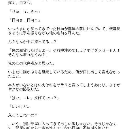
浮く。目立つ。
「りゅ、う、きっ」
「日向さ…日向？」
いつのまにか戻ってきていた日向が部屋の前に屈んでいて、機嫌良
さそうに手を振りながら俺の名前を呼んだ。
ん？なんか手に持ってる…？
「俺の服貸したげるよー。それ中津のでしょ？すげダッセーもん！
そんなん着れなくね？」
俺の心の代弁者かと思った。
いまだに猫かぶりを継続しているため、俺が口に出して言えなかっ
たこと。
本人がいないとはいえそれをサラリと言ってしまうあたり、さすが
ヤクザの跡取りだ。
「はい、コレ。投げていい？」
「いいけど…」
入ってこねーの？
…いや、別に部屋に入ってきて欲しい訳じゃない。そうじゃなく
て、部屋の前から一歩も進んでこない日向に不信感を抱いた。