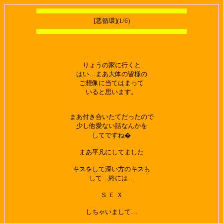
[悪循環](1/6)
りょうの家に行くと
はい…まあ大体の皆様の
ご想像に当てはまって
いると思います。
まあ付き合いたてだったので
少し他愛ない話なんかを
してですね�
まあ平凡にしてました
キスをして深い方のキスも
して…終には…
Ｓ Ｅ Ｘ
しちゃいまして…