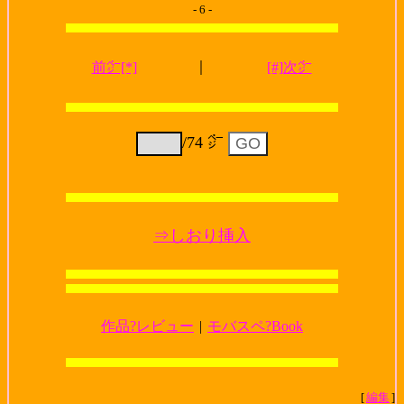
- 6 -
｜
前㌻[*]
[#]次㌻
/74 ㌻
⇒しおり挿入
作品?レビュー
|
モバスペ?Book
[
編集
]