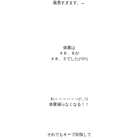
最悪すぎます。←
体重は
４８、８が
４８、３でした(^O^)
わ～～～～～～(>_<)
体重減らなくなる！！
それでもキープ目指して