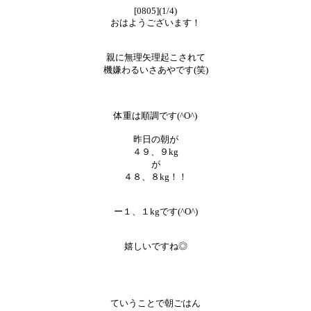
[0805](1/4)
おはようございます！
親に無理矢理起こされて
機嫌わるいさあやです(笑)
体重は順調です(^O^)
昨日の朝が
４９、９kg
が
４８、８kg！！
ー１、１kgです(^O^)
嬉しいですね◎
ていうことで朝ごはん