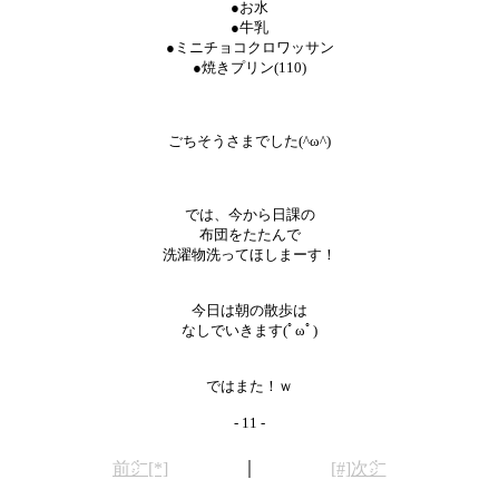
●お水
●牛乳
●ミニチョコクロワッサン
●焼きプリン(110)
ごちそうさまでした(^ω^)
では、今から日課の
布団をたたんで
洗濯物洗ってほしまーす！
今日は朝の散歩は
なしでいきます(ﾟωﾟ)
ではまた！ｗ
- 11 -
｜
前㌻[*]
[#]次㌻