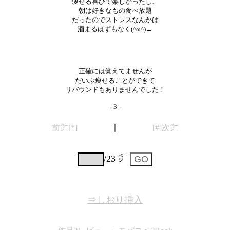
痩せる喜びで楽しかったし、
朝は好きなもの食べ放題
だったのでストレスなんかは
溜まるはずもなく(^ω^)←
正確には覚えてませんが
だいぶ痩せることができて
リバウンドもありませんでした！
- 3 -
｜
前㌻[*]
[#]次㌻
/23 ㌻
⇒しおり挿入