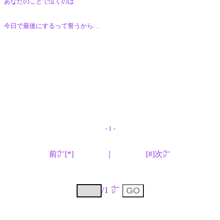
あなたのことで泣くのは
今日で最後にするって誓うから…
- 1 -
前㌻[*]
｜
[#]次㌻
/1 ㌻