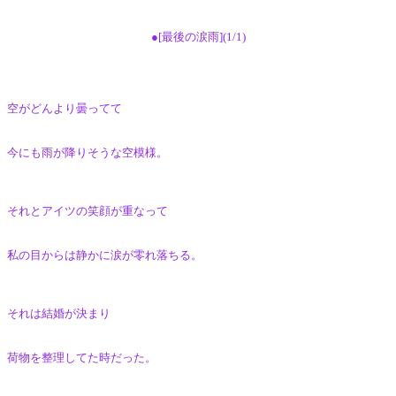
●[最後の涙雨](1/1)
空がどんより曇ってて
今にも雨が降りそうな空模様。
それとアイツの笑顔が重なって
私の目からは静かに涙が零れ落ちる。
それは結婚が決まり
荷物を整理してた時だった。